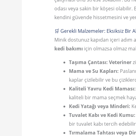
odası veya sakin bir köşesi olabilir.
kendini güvende hissetmesini ve yen
🛒 Gerekli Malzemeler: Eksiksiz Bir Al
Minik dostunuz kapıdan içeri adım a
kedi bakımı
için olmazsa olmaz mal
Taşıma Çantası:
Veteriner
zi
Mama ve Su Kapları:
Paslanm
kaplar çizilebilir ve bu çizikler
Kaliteli Yavru Kedi Maması:
kaliteli bir mama seçmek haya
Kedi Yatağı veya Minderi:
Ke
Tuvalet Kabı ve Kedi Kumu:
bir tuvalet kabı tercih edebilir
Tırmalama Tahtası veya Dir