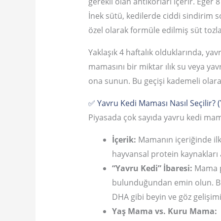
gerekli olan antikorları içerir. Eğer
İnek sütü, kedilerde ciddi sindirim 
özel olarak formüle edilmiş süt tozla
Yaklaşık 4 haftalık olduklarında, yav
mamasını bir miktar ılık su veya yavr
ona sunun. Bu geçişi kademeli olar
✅ Yavru Kedi Maması Nasıl Seçilir? (Y
Piyasada çok sayıda yavru kedi mam
İçerik:
Mamanın içeriğinde il
hayvansal protein kaynakları ağ
“Yavru Kedi” İbaresi:
Mama pak
bulunduğundan emin olun. Bu m
DHA gibi beyin ve göz gelişimin
Yaş Mama vs. Kuru Mama: