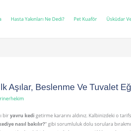
a
Hasta Yakınları Ne Dedi?
Pet Kuaför
Üsküdar Ve
lk Aşılar, Beslenme Ve Tuvalet Eğ
rinerhekim
ı bir
yavru kedi
getirme kararını aldınız. Kalbinizdeki o tari
ediye nasıl bakılır?
” gibi sorumluluk dolu sorulara bırakmış