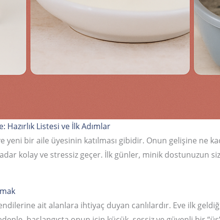
Hazırlık Listesi ve İlk Adımlar
yeni bir aile üyesinin katılması gibidir. Onun gelişine ne ka
dar kolay ve stressiz geçer. İlk günler, minik dostunuzun siz
tmak
endilerine ait alanlara ihtiyaç duyan canlılardır. Eve ilk gel
denle, başlangıçta onun için küçük, sessiz ve güvenli bir “üs” 