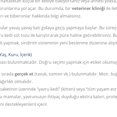
 8 haftalıktan küçük bir kediye bakıyorsanız veya annesi yoksa
sorunlarına yol açar. Bu durumda, bir
veteriner kliniği
ile il
rı ve biberonlar hakkında bilgi almalısınız.
rular yavaş yavaş katı gıdaya geçiş yapmaya başlar. Bu süreçt
u kedi süt tozu ile karıştırarak püre haline getirebilirsiniz. 
ak yapmak, sindirim sisteminin yeni beslenme düzenine alışm
aş, Kuru, İçerik)
ası bulunmaktadır. Doğru seçimi yapmak için etiket okuma
k sırada
gerçek et
(tavuk, somon vb.) bulunmalıdır. Mısır, bu
ırlıklı olmalıdır.
etinin üzerinde “yavru kedi” (kitten) veya “tüm yaşam evreler
amalar, yavrunuzun ihtiyaç duyduğu ekstra kalori, protein,
i destekleyenleri) içerir.