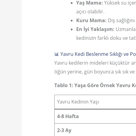
Yaş Mama:
Yüksek su içer
açıcı olabilir.
Kuru Mama:
Diş sağlığın
En İyi Yaklaşım:
Uzmanlar,
kedinizin farklı doku ve tat
📊 Yavru Kedi Beslenme Sıklığı ve P
Yavru kedilerin mideleri küçüktür anc
öğün yerine, gün boyunca sık sık ve
Tablo 1: Yaşa Göre Örnek Yavru 
Yavru Kedinin Yaşı
4-8 Hafta
2-3 Ay