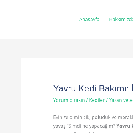
İçeriğe
atla
Anasayfa
Hakkımızd
Yavru Kedi Bakımı: İ
Yorum bırakın
/
Kediler
/ Yazan
vete
Evinize o minicik, pofuduk ve merakl
yavaş “Şimdi ne yapacağım?
Yavru k