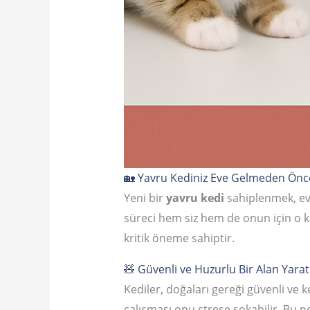
🏡 Yavru Kediniz Eve Gelmeden Önce: 
Yeni bir
yavru kedi
sahiplenmek, eve 
süreci hem siz hem de onun için o ka
kritik öneme sahiptir.
🧸 Güvenli ve Huzurlu Bir Alan Yara
Kediler, doğaları gereği güvenli ve k
çalışması onu strese sokabilir. Bu ne